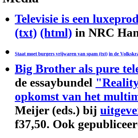
Televisie is een luxepro
(txt)
(html)
in NRC Hand
Staat moet burgers vrijwaren van spam
(txt)
in de Volkskr
Big Brother als pure tel
de essaybundel
"Realit
opkomst van het multi
Meijer (eds.) bij
uitgev
f37,50. Ook gepublicee