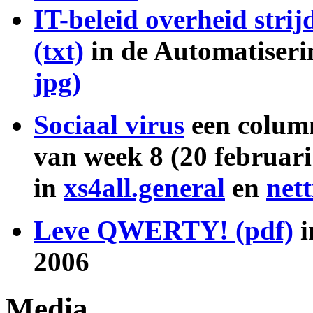
IT-beleid overheid stri
(txt)
in de Automatiseri
jpg)
Sociaal virus
een colum
van week 8 (20 februari 
in
xs4all.general
en
net
Leve QWERTY! (pdf)
i
2006
Media